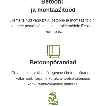
Betooni-
ja montaažitööd
Oleme teinud väga palju betooni- ja montaažitöid nii
suurtele peatöövõtjatele kui eraklientidele Eestis ja
Euroopas.
Betoonpõrandad
Omame pikaajalist töökogemust betoonpõrandate
valamisel. Tagame kõrgkvaliteetse tulemuse
konkurentsivõimelise hinnaga.