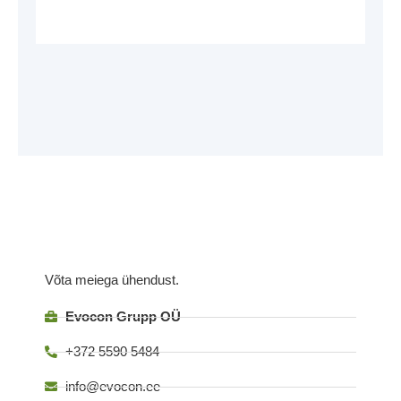
Võta meiega ühendust.
Evocon Grupp OÜ
+372 5590 5484
info@evocon.ee