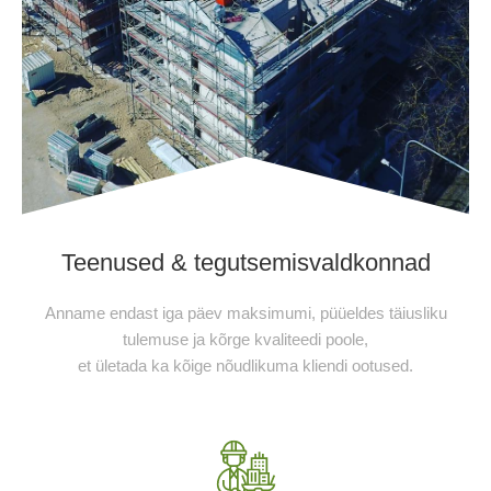
Teenused & tegutsemisvaldkonnad
Anname endast iga päev maksimumi, püüeldes täiusliku
tulemuse ja kõrge kvaliteedi poole,
et ületada ka kõige nõudlikuma kliendi ootused.