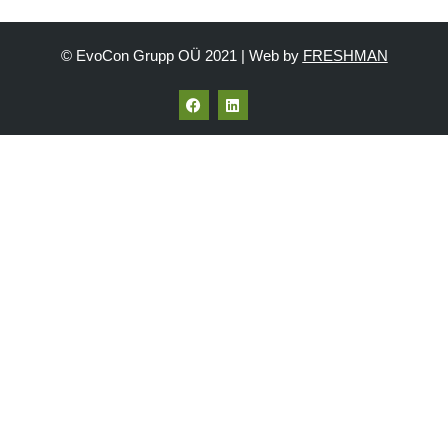
© EvoCon Grupp OÜ 2021 | Web by
FRESHMAN
F
L
a
i
c
n
e
k
b
e
o
d
o
i
k
n