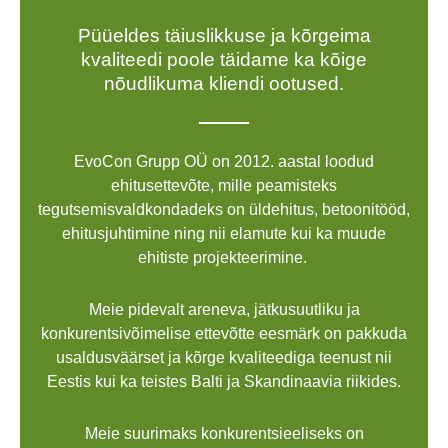
Püüeldes täiuslikkuse ja kõrgeima
kvaliteedi poole täidame ka kõige
nõudlikuma kliendi ootused.
EvoCon Grupp OÜ on 2012. aastal loodud
ehitusettevõte, mille peamisteks
tegutsemisvaldkondadeks on üldehitus, betoonitööd,
ehitusjuhtimine ning nii elamute kui ka muude
ehitiste projekteerimine.
Meie pidevalt areneva, jätkusuutliku ja
konkurentsivõimelise ettevõtte eesmärk on pakkuda
usaldusväärset ja kõrge kvaliteediga teenust nii
Eestis kui ka teistes Balti ja Skandinaavia riikides.
Meie suurimaks konkurentsieeliseks on