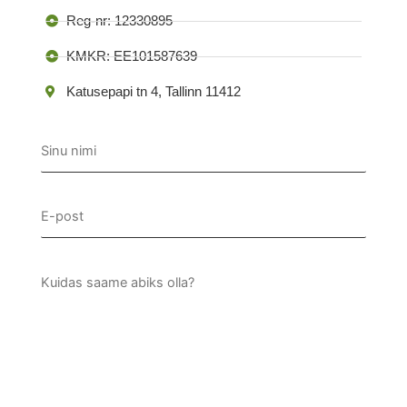
Reg-nr: 12330895
KMKR: EE101587639
Katusepapi tn 4, Tallinn 11412