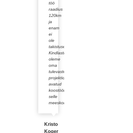
töö
raadius
120km
ja
enam
ei
ole
takistuseks.
Kindlasti
oleme
oma
tulevastes
projektides
avatud
koostööle
selle
meeskonnaga
Kristo
Koger