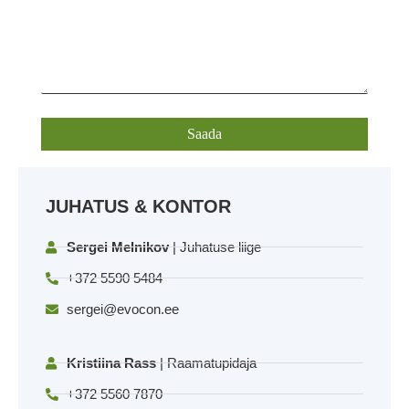
JUHATUS & KONTOR
Sergei Melnikov
| Juhatuse liige
+372 5590 5484
sergei@evocon.ee
Kristiina Rass
| Raamatupidaja
+372 5560 7870