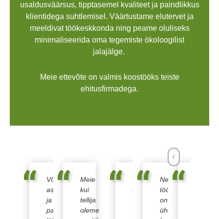
usaldusväärsus, tipptasemel kvaliteet ja paindlikkus
klientidega suhtlemisel. Väärtustame elutervet ja
meeldivat töökeskkonda ning peame oluliseks
minimaliseerida oma tegemiste ökoloogilist
jalajälge.
Meie ettevõte on valmis koostööks teiste
ehitusfirmadega.
Next
Previous
Võimekas,
Meie
Teeme
Nende
Korralik
asjatundlik
kui
Evocon
tööstiilis
firma.
ja
tellija
Grupp
on
Tark
paindliku
oleme
OÜ-
ühendatud
omanik