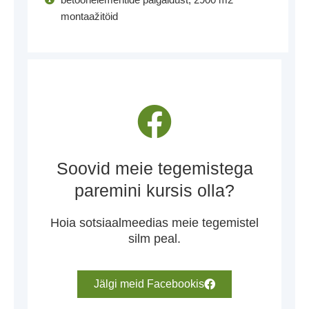
betoonelementide paigaldust, 2900 m2
montaažitöid
Soovid meie tegemistega
paremini kursis olla?
Hoia sotsiaalmeedias meie tegemistel
silm peal.
Jälgi meid Facebookis