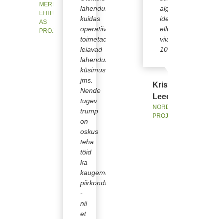
MERKO
lahendusi,
algsed
EHITUS EESTI
kuidas
ideed
AS
operatiivselt
ellu
PROJEKTIJUHT
toimetada,
viia
leiavad
100%!
lahendused
küsimustele
jms.
Kristo
Nende
Leede
tugev
NORDECON AS
trump
PROJEKTIJUHT
on
oskus
teha
töid
ka
kaugemates
piirkondades
-
nii
et