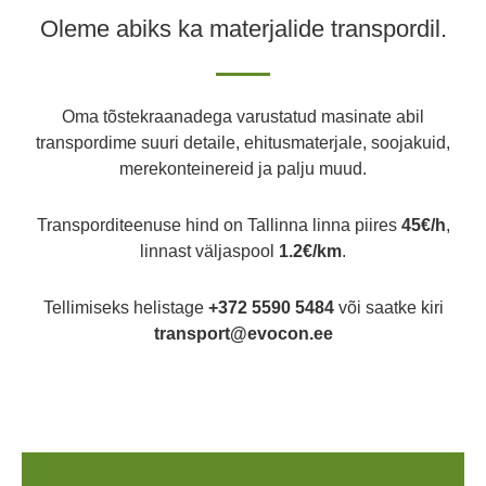
Oleme abiks ka materjalide transpordil.
Oma tõstekraanadega varustatud masinate abil
transpordime suuri detaile, ehitusmaterjale, soojakuid,
merekonteinereid ja palju muud.
Transporditeenuse hind on Tallinna linna piires
45€/h
,
linnast väljaspool
1.2€/km
.
Tellimiseks helistage
+372 5590 5484
või saatke kiri
transport@evocon.ee