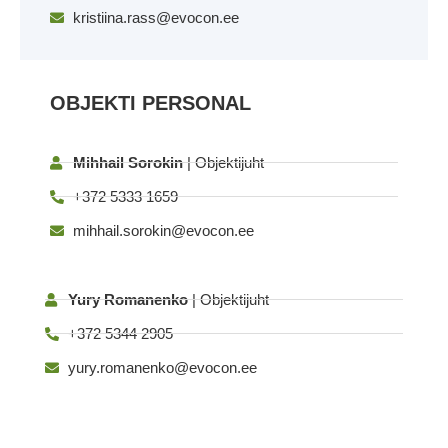
kristiina.rass@evocon.ee
OBJEKTI PERSONAL
Mihhail Sorokin
| Objektijuht
+372 5333 1659
mihhail.sorokin@evocon.ee
Yury Romanenko
| Objektijuht
+372 5344 2905
yury.romanenko@evocon.ee